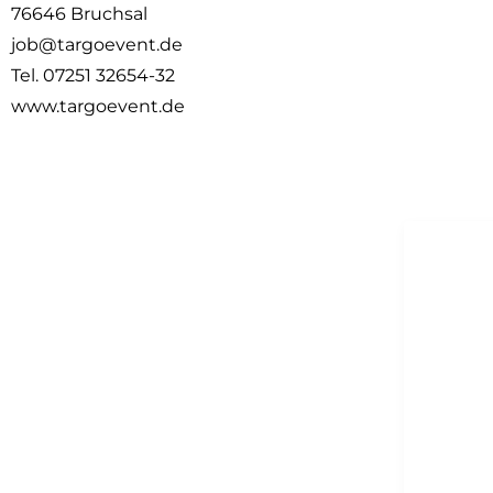
76646 Bruchsal
job@targoevent.de
Tel. 07251 32654-32
www.targoevent.de
targoEvent GmbH
Impr
Amalienstraße 2
Daten
76646 Bruchsal
Deutschland
+49 (0)7251 32654 30
+49 (0)7251 32654 31
job
@t
ar
goevent
.
de